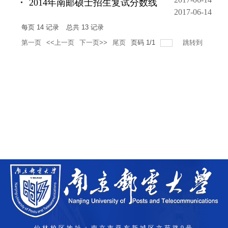
2014年南邮硕士招生复试分数线
2017-06-14
每页
14
记录
总共
13
记录
第一页
<<上一页
下一页>>
尾页
页码
1
/
1
跳转到