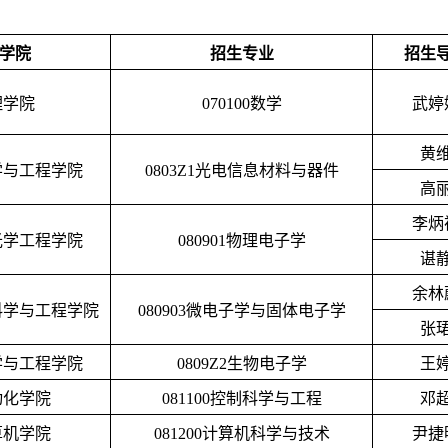
学院
招生专业
招生
理学院
070100
数学
武婷
黄
学与工程学院
0803Z1
光电信息材料与器件
高
李炳
光学工程学院
080901
物理电子学
谌
余林
科学与工程学院
080903
微电子学与固体电子学
张
学与工程学院
0809Z2
生物电子学
王
动化学院
081100
控制科学与工程
邓
算机学院
081200
计算机科学与技术
尹捷