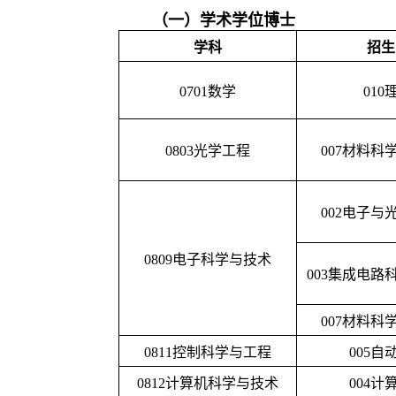
（一）学术学位博士
学科
招生
0701
数学
010
0803
光学工程
007
材料科
002
电子与
0809
电子科学与技术
003
集成电路
007
材料科
0811
控制科学与工程
005
自
0812
计算机科学与技术
004
计