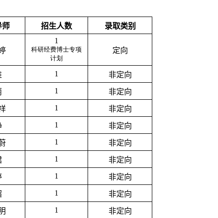
导师
招生人数
录取类别
1
科研经费博士专项
婷
定向
计划
1
维
非定向
1
丽
非定向
1
祥
非定向
1
静
非定向
1
蔚
非定向
1
珺
非定向
1
婷
非定向
1
超
非定向
1
明
非定向