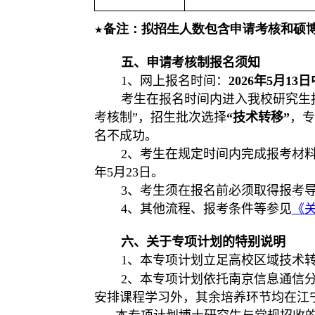
备注：拟招生人数包含申请考核和硕
★
五、申请考核制报名须知
1
、网上报名时间：
2026
年
5
月
1
3
日
考生在报名时间内进入我校研究生
考核制”，招生批次选择
“技术转移”
，专
名不成功。
2
、
考生在规定时间内完成报考材
年
5
月
23
日。
3
、考生须在报名前必须取得报考
4
、其他流程、报考条件等参见
《
六、关于专项计划的特别说明
1
、本专项计划立足高校区域技术
2
、本专项计划依托南京信息通信
安排课程学习外，其余培养环节均在江