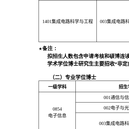
1401
集成电路科学与工程
003
集成电路
备注：
★
拟招生人数包含申请考核和硕博连
学术学位博士研究生主要招收“非定
（二）专业学位博士
一级学科
招生
001
通信与信
002
电子与光
0854
电子信息
003
集成电路科