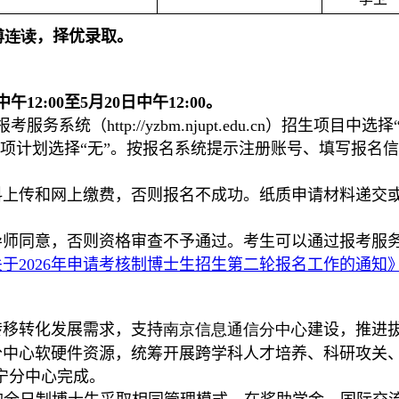
博连读
，择优录取。
中午
12:00
至
5
月
20
日中午
12:00
。
报考服务系统（
http://yzbm.njupt.edu.cn
）招生项目中选择
项计划选择“无”。按报名系统提示注册账号、填写报名
料上传和网上缴费，否则报名不成功。纸质申请材料递交
导师同意，否则资格审查不予通过。考生可以通过报考服
关于
2026
年申请考核制博士生招生第二轮报名工作的通知
转移转化发展需求，支持
南京信息通信分中心
建设，推进
分中心软硬件资源，统筹开展跨学科人才培养、科研攻关
宁分中心完成。