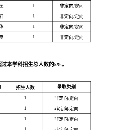
1
匡
非定向
/
定向
1
轩
非定向
/
定向
1
华
非定向
/
定向
1
良
非定向
/
定向
超过本学科招生总人数的
5%
。
录取类别
师
招生人数
1
非定向
/
定向
1
非定向
/
定向
1
非定向
/
定向
1
非定向
/
定向